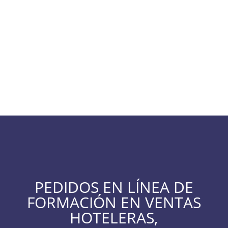
En un mercado tan competitivo como el actual, es
esencial ofrecer un servicio y un alojamiento
excepcionales a cada cliente... todos los días.
Más información
PEDIDOS EN LÍNEA DE
FORMACIÓN EN VENTAS
HOTELERAS,