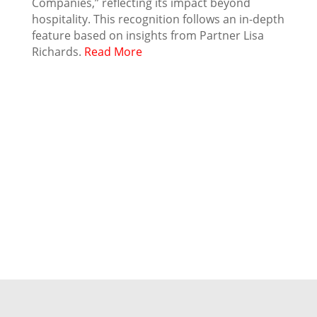
Companies,” reflecting its impact beyond
hospitality. This recognition follows an in-depth
feature based on insights from Partner Lisa
Richards.
Read More
"Estamos muy orgullosos de ofrecer un
servicio al cliente de primera clase, de
crear relaciones a largo plazo y de nuestro
compromiso inquebrantable de ayudar a
los clientes a prosperar."